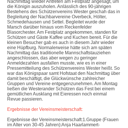
Nachmittag wieder Antreten am Festplatz angesagt, um
die Königin auszuholen. Anlässlich des 90-jährigen
Bestehens des Schützenvereins Wester geschah das in
Begleitung der Nachbarvereine Overbeck, Hölter,
Schmedehausen und Settel. Begleitet wurde der
Marsch darüber hinaus vom Reckenfelder
Blasorchester. Am Festplatz angekommen, standen für
Schützen und Gäste Kaffee und Kuchen bereit. Für die
kleinen Besucher gab es auch in diesem Jahr wieder
eine Hüpfburg. Normalerweise hätte sich am späten
Nachmittag das traditionelle Mannschaftstauziehen
angeschlossen, das aber wegen zu geringer
Anmeldezahlen ausfallen musste, wie es in einer
Pressemitteilung des Schützenvereins Wester heißt. So
war das Königspaar samt Hofstaat den Nachmittag über
damit beschäftigt, die Glückwünsche zahlreicher
Gruppen und Vereine entgegenzunehmen. Am Montag
ließen die Westerander Schützen das Fest bei einem
gemütlichen Ausklang mit Eieressen noch einmal
Revue passieren.
Ergebnisse der Vereinsmeisterschaft:
Ergebnisse der Vereinsmeisterschaft:1.Gruppe (Frauen
im Alter von 30-45 Jahren):Anja Haarlammert-