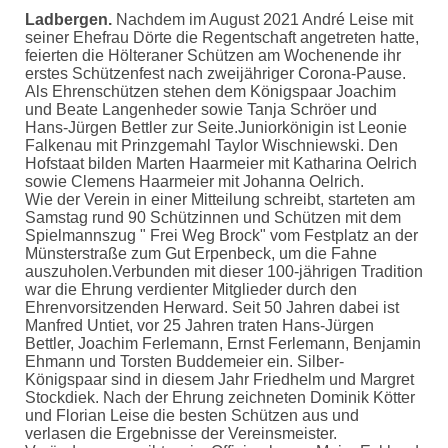
Ladbergen.
Nachdem im August 2021 André Leise mit
seiner Ehefrau Dörte die Regentschaft angetreten hatte,
feierten die Hölteraner Schützen am Wochenende ihr
erstes Schützenfest nach zweijähriger Corona-Pause.
Als Ehrenschützen stehen dem Königspaar Joachim
und Beate Langenheder sowie Tanja Schröer und
Hans-Jürgen Bettler zur Seite.Juniorkönigin ist Leonie
Falkenau mit Prinzgemahl Taylor Wischniewski. Den
Hofstaat bilden Marten Haarmeier mit Katharina Oelrich
sowie Clemens Haarmeier mit Johanna Oelrich.
Wie der Verein in einer Mitteilung schreibt, starteten am
Samstag rund 90 Schützinnen und Schützen mit dem
Spielmannszug " Frei Weg Brock" vom Festplatz an der
Münsterstraße zum Gut Erpenbeck, um die Fahne
auszuholen.Verbunden mit dieser 100-jährigen Tradition
war die Ehrung verdienter Mitglieder durch den
Ehrenvorsitzenden Herward. Seit 50 Jahren dabei ist
Manfred Untiet, vor 25 Jahren traten Hans-Jürgen
Bettler, Joachim Ferlemann, Ernst Ferlemann, Benjamin
Ehmann und Torsten Buddemeier ein. Silber-
Königspaar sind in diesem Jahr Friedhelm und Margret
Stockdiek. Nach der Ehrung zeichneten Dominik Kötter
und Florian Leise die besten Schützen aus und
verlasen die Ergebnisse der Vereinsmeister.