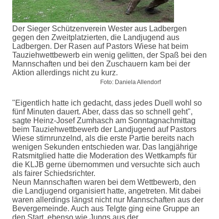
Der Sieger Schützenverein Wester aus Ladbergen
gegen den Zweitplatzierten, die Landjugend aus
Ladbergen. Der Rasen auf Pastors Wiese hat beim
Tauziehwettbewerb ein wenig gelitten, der Spaß bei den
Mannschaften und bei den Zuschauern kam bei der
Aktion allerdings nicht zu kurz.
Foto: Daniela Allendorf
"Eigentlich hatte ich gedacht, dass jedes Duell wohl so
fünf Minuten dauert. Aber, dass das so schnell geht",
sagte Heinz-Josef Zumhasch am Sonntagnachmittag
beim Tauziehwettbewerb der Landjugend auf Pastors
Wiese stirnrunzelnd, als die erste Partie bereits nach
wenigen Sekunden entschieden war. Das langjährige
Ratsmitglied hatte die Moderation des Wettkampfs für
die KLJB gerne übernommen und versuchte sich auch
als fairer Schiedsrichter.
Neun Mannschaften waren bei dem Wettbewerb, den
die Landjugend organisiert hatte, angetreten. Mit dabei
waren allerdings längst nicht nur Mannschaften aus der
Bevergemeinde. Auch aus Telgte ging eine Gruppe an
den Start, ebenso wie Jungs aus der