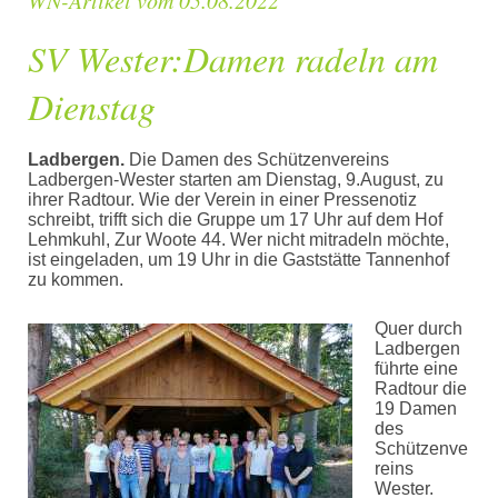
SV Wester:Damen radeln am
Dienstag
Ladbergen.
Die Damen des Schützenvereins
Ladbergen-Wester starten am Dienstag, 9.August, zu
ihrer Radtour. Wie der Verein in einer Pressenotiz
schreibt, trifft sich die Gruppe um 17 Uhr auf dem Hof
Lehmkuhl, Zur Woote 44. Wer nicht mitradeln möchte,
ist eingeladen, um 19 Uhr in die Gaststätte Tannenhof
zu kommen.
Quer durch
Ladbergen
führte eine
Radtour die
19 Damen
des
Schützenve
reins
Wester.