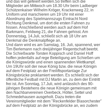
und das will gefeiert werden.So treffen sich die
Mitglieder am Mittwoch um 18.30 Uhr beim Ladberger
Schützenkaiser Wilhelm Kröger, Krackenweg 22, in
Uniform und marschieren um 19 Uhr mit einer
Abordnung des Spielmannszugs Eintracht Nord
Richtung Denkmal, um dort die ersten Fahnen zu
hissen. Anschließend werden auch auf dem Hof
Barkmann, Feldweg 21, die Fahnen gehisst. Am
Donnerstag, 14.Juli, schließt sich ab 18 Uhr am
Denkmal die Denkmalpflege an.
Und dann wird es am Samstag, 16. Juli, spannend, wer
Tim Berlemann nach dreijähriger Regentschaft beerbt.
Die Schießwarte Torsten Koppisch und Daniel Hoff
hoffen jedenfalls auf rege Beteiligung am Schießen um
die Königswürde und einen spannenden Wettkampf.
Um 19Uhr soll der neue König bzw. die neue Königin
auf dem Festplatz an der Freiliftsportanlage Zur
Königsbrücke proklamiert werden. Es schließt sich der
öffentliche Festball mit DJ Martin an, zu dem der Eintritt
frei ist. Am Sonntag, 17.Juli, wird anlässlich des 90-
jährigen Bestehens die neue Königin gemeinsam mit
den Nachbarvereinen Overbeck, Hölter, Settel und
Schmedehausen ausgeholt. Dazu treten die
Vereinsmitglieder mit dem "Reckenfelder Blasorchester"
auf dem Festplatz an der Königsbrücke an, wo zudem