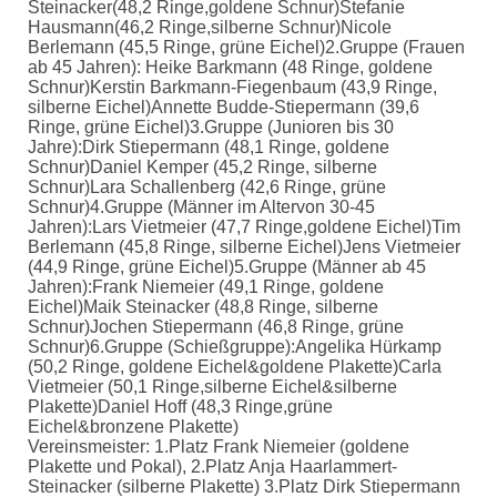
Steinacker(48,2 Ringe,goldene Schnur)Stefanie
Hausmann(46,2 Ringe,silberne Schnur)Nicole
Berlemann (45,5 Ringe, grüne Eichel)2.Gruppe (Frauen
ab 45 Jahren): Heike Barkmann (48 Ringe, goldene
Schnur)Kerstin Barkmann-Fiegenbaum (43,9 Ringe,
silberne Eichel)Annette Budde-Stiepermann (39,6
Ringe, grüne Eichel)3.Gruppe (Junioren bis 30
Jahre):Dirk Stiepermann (48,1 Ringe, goldene
Schnur)Daniel Kemper (45,2 Ringe, silberne
Schnur)Lara Schallenberg (42,6 Ringe, grüne
Schnur)4.Gruppe (Männer im Altervon 30-45
Jahren):Lars Vietmeier (47,7 Ringe,goldene Eichel)Tim
Berlemann (45,8 Ringe, silberne Eichel)Jens Vietmeier
(44,9 Ringe, grüne Eichel)5.Gruppe (Männer ab 45
Jahren):Frank Niemeier (49,1 Ringe, goldene
Eichel)Maik Steinacker (48,8 Ringe, silberne
Schnur)Jochen Stiepermann (46,8 Ringe, grüne
Schnur)6.Gruppe (Schießgruppe):Angelika Hürkamp
(50,2 Ringe, goldene Eichel&goldene Plakette)Carla
Vietmeier (50,1 Ringe,silberne Eichel&silberne
Plakette)Daniel Hoff (48,3 Ringe,grüne
Eichel&bronzene Plakette)
Vereinsmeister: 1.Platz Frank Niemeier (goldene
Plakette und Pokal), 2.Platz Anja Haarlammert-
Steinacker (silberne Plakette) 3.Platz Dirk Stiepermann