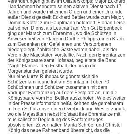
Veränderungen gibt es im Offizierskorps: Major Eckhard
Haarlammert beendete seinen aktiven Dienst nach 17
Jahren und wurde mit einem Orden und einer Urkunde
außer Dienst gestellt.Eckhard Bettler wurde zum Major,
Dominik Kötter zum Hauptmann befördert. Florian Leise
trat seinen Dienst als Leutnant an. Von Gut Erpenbeck
ging der Marsch zum Ehrenmal, wo die Schützen in
Anwesenheit von Pfarrerin Dörthe Philipps einen Kranz
zum Gedenken der Gefallenen und Verstorbenen
niedergelegt. Zahlreiche Gäste waren dabei, als der
Verein die Majestäten vorstellte. Nach den Ehrentänzen
der Königspaare samt Hofstaat, begleitete die Band
"Night Flames" den Festball, der bis in die
Morgenstunden gefeiert wurde.
Nur eine kurze Ruhepause gönnte sich die
Schützenfamilieund trat am Sonntag mit über 70
Schützinnen und Schützen zusammen mit dem
Vadruper Fanfarenzug auf dem Festplatz an, um die
Königspaare vom Hof Bettler auszuholen. Wie es weiter
in der Presseinformation heißt, kehrten sie gemeinsam
mit den Schützenvereinen Overbeck und Wester zurück,
wo die Majestäten nebst Hofstaat ihre Ehrentänze mit
musikalischer Begleitung des Fanfarenzuges
absolvierten. Zuvor hatten Marita Schröer und Christel
König das neue Fahnenband überreicht, das die