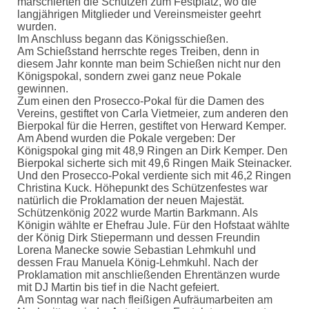
marschierten die Schützen zum Festplatz, wo die
langjährigen Mitglieder und Vereinsmeister geehrt
wurden.
Im Anschluss begann das Königsschießen.
Am Schießstand herrschte reges Treiben, denn in
diesem Jahr konnte man beim Schießen nicht nur den
Königspokal, sondern zwei ganz neue Pokale
gewinnen.
Zum einen den Prosecco-Pokal für die Damen des
Vereins, gestiftet von Carla Vietmeier, zum anderen den
Bierpokal für die Herren, gestiftet von Herward Kemper.
Am Abend wurden die Pokale vergeben: Der
Königspokal ging mit 48,9 Ringen an Dirk Kemper. Den
Bierpokal sicherte sich mit 49,6 Ringen Maik Steinacker.
Und den Prosecco-Pokal verdiente sich mit 46,2 Ringen
Christina Kuck. Höhepunkt des Schützenfestes war
natürlich die Proklamation der neuen Majestät.
Schützenkönig 2022 wurde Martin Barkmann. Als
Königin wählte er Ehefrau Jule. Für den Hofstaat wählte
der König Dirk Stiepermann und dessen Freundin
Lorena Manecke sowie Sebastian Lehmkuhl und
dessen Frau Manuela König-Lehmkuhl. Nach der
Proklamation mit anschließenden Ehrentänzen wurde
mit DJ Martin bis tief in die Nacht gefeiert.
Am Sonntag war nach fleißigen Aufräumarbeiten am