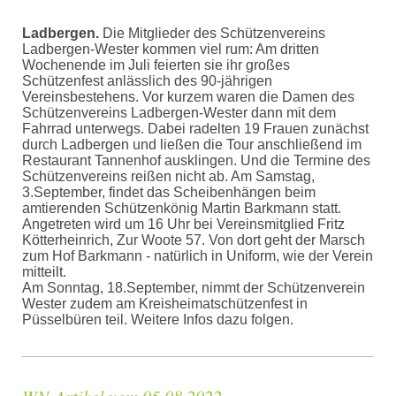
Ladbergen.
Die Mitglieder des Schützenvereins
Ladbergen-Wester kommen viel rum: Am dritten
Wochenende im Juli feierten sie ihr großes
Schützenfest anlässlich des 90-jährigen
Vereinsbestehens. Vor kurzem waren die Damen des
Schützenvereins Ladbergen-Wester dann mit dem
Fahrrad unterwegs. Dabei radelten 19 Frauen zunächst
durch Ladbergen und ließen die Tour anschließend im
Restaurant Tannenhof ausklingen. Und die Termine des
Schützenvereins reißen nicht ab. Am Samstag,
3.September, findet das Scheibenhängen beim
amtierenden Schützenkönig Martin Barkmann statt.
Angetreten wird um 16 Uhr bei Vereinsmitglied Fritz
Kötterheinrich, Zur Woote 57. Von dort geht der Marsch
zum Hof Barkmann - natürlich in Uniform, wie der Verein
mitteilt.
Am Sonntag, 18.September, nimmt der Schützenverein
Wester zudem am Kreisheimatschützenfest in
Püsselbüren teil. Weitere Infos dazu folgen.
WN-Artikel vom 05.08.2022